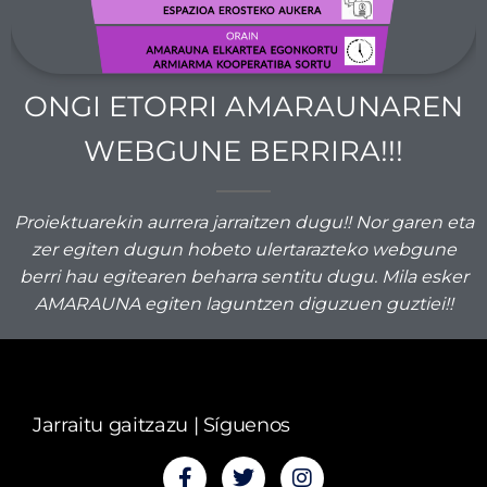
ONGI ETORRI AMARAUNAREN
WEBGUNE BERRIRA!!!
Proiektuarekin aurrera jarraitzen dugu!! Nor garen eta
zer egiten dugun hobeto ulertarazteko webgune
berri hau egitearen beharra sentitu dugu. Mila esker
AMARAUNA egiten laguntzen diguzuen guztiei!!
Jarraitu gaitzazu | Síguenos