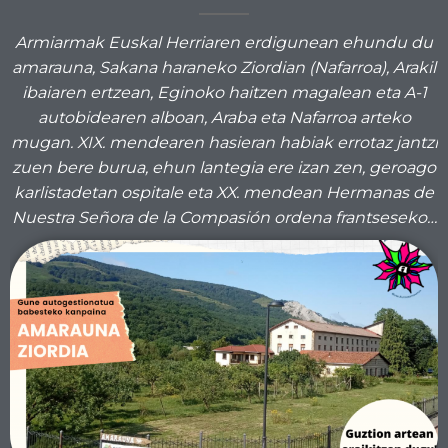
Armiarmak Euskal Herriaren erdigunean ehundu du
amarauna, Sakana haraneko Ziordian (Nafarroa), Arakil
ibaiaren ertzean, Eginoko haitzen magalean eta A-1
autobidearen alboan, Araba eta Nafarroa arteko
mugan. XIX. mendearen hasieran habiak errotaz jantzi
zuen bere burua, ehun lantegia ere izan zen, geroago
karlistadetan ospitale eta XX. mendean Hermanas de
Nuestra Señora de la Compasión ordena frantseseko…