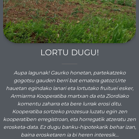
LORTU DUGU!
Aupa lagunak! Gaurko honetan, partekatzeko
gogotsu gauden berri bat ematera gatoz:Urte
hauetan egindako lanari eta lortutako fruituei esker,
Armiarma Kooperatiba martxan da eta Ziordiako
komentu zaharra eta bere lurrak erosi ditu.
Kooperatiba sortzeko prozesua luzatu egin zen
kooperatiben erregistroan, eta horregatik atzeratu zen
erosketa-data. Ez dugu banku-hipotekarik behar izan,
baina erosketaren ia bi heren interesik…