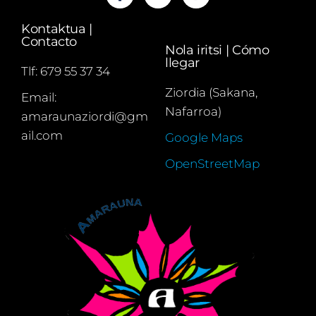
Kontaktua |
Contacto
Nola iritsi | Cómo
llegar
Tlf: 679 55 37 34
Ziordia (Sakana,
Email:
Nafarroa)
amaraunaziordi@gm
ail.com
Google Maps
OpenStreetMap