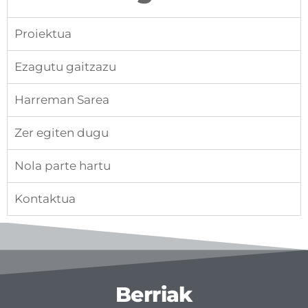
Proiektua
Ezagutu gaitzazu
Harreman Sarea
Zer egiten dugu
Nola parte hartu
Kontaktua
Berriak