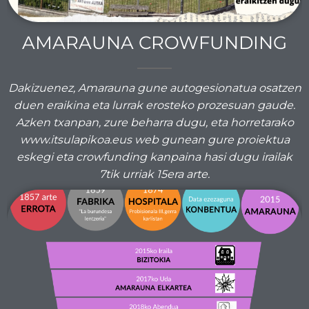
AMARAUNA CROWFUNDING
Dakizuenez, Amarauna gune autogesionatua osatzen
duen eraikina eta lurrak erosteko prozesuan gaude.
Azken txanpan, zure beharra dugu, eta horretarako
www.itsulapikoa.eus web gunean gure proiektua
eskegi eta crowfunding kanpaina hasi dugu irailak
7tik urriak 15era arte.