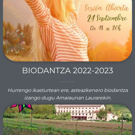
BIODANTZA 2022-2023
Hurrengo ikasturtean ere, asteazkenero biodantza
izango dugu Amaraunan Laurarekin.