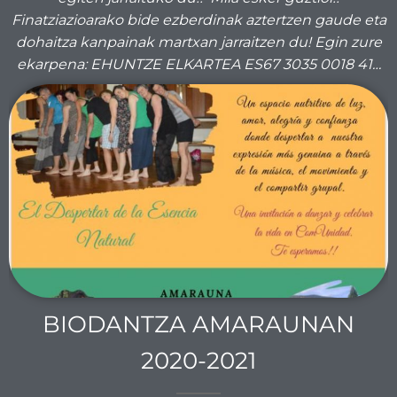
Finatziazioarako bide ezberdinak aztertzen gaude eta
dohaitza kanpainak martxan jarraitzen du! Egin zure
ekarpena: EHUNTZE ELKARTEA ES67 3035 0018 41…
BIODANTZA AMARAUNAN
2020-2021