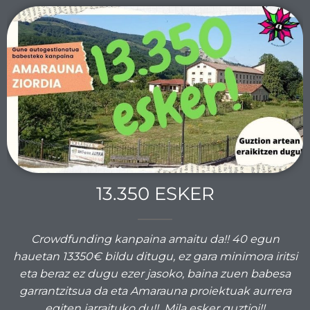
13.350 ESKER
Crowdfunding kanpaina amaitu da!! 40 egun
hauetan 13350€ bildu ditugu, ez gara minimora iritsi
eta beraz ez dugu ezer jasoko, baina zuen babesa
garrantzitsua da eta Amarauna proiektuak aurrera
egiten jarraituko du!! Mila esker guztioi!!