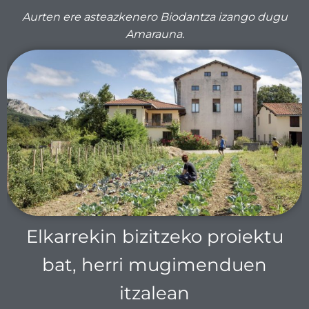
Aurten ere asteazkenero Biodantza izango dugu
Amarauna.
Elkarrekin bizitzeko proiektu
bat, herri mugimenduen
itzalean